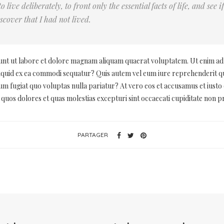
live deliberately, to front only the essential facts of life, and see i
scover that I had not lived.
nt ut labore et dolore magnam aliquam quaerat voluptatem. Ut enim ad
aliquid ex ea commodi sequatur? Quis autem vel eum iure reprehenderit qui 
um fugiat quo voluptas nulla pariatur? At vero eos et accusamus et iusto 
quos dolores et quas molestias excepturi sint occaecati cupiditate non p
PARTAGER