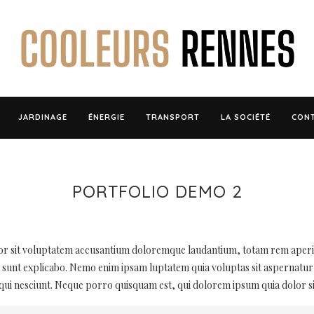
JARDINAGE
ÉNERGIE
TRANSPORT
LA SOCIÉTÉ
CON
PORTFOLIO DEMO 2
rror sit voluptatem accusantium doloremque laudantium, totam rem aperia
cta sunt explicabo. Nemo enim ipsam luptatem quia voluptas sit aspernatur
ui nesciunt. Neque porro quisquam est, qui dolorem ipsum quia dolor sit 