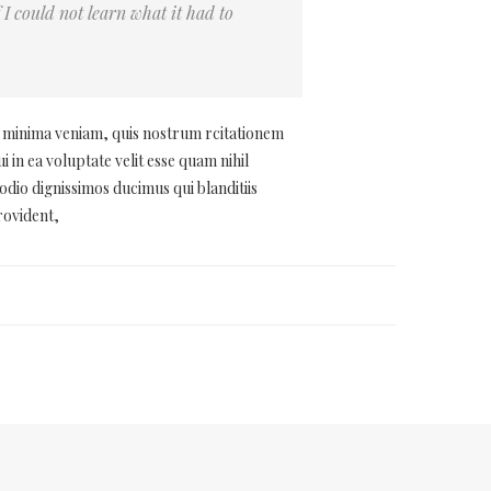
f I could not learn what it had to
 minima veniam, quis nostrum rcitationem
in ea voluptate velit esse quam nihil
odio dignissimos ducimus qui blanditiis
rovident,