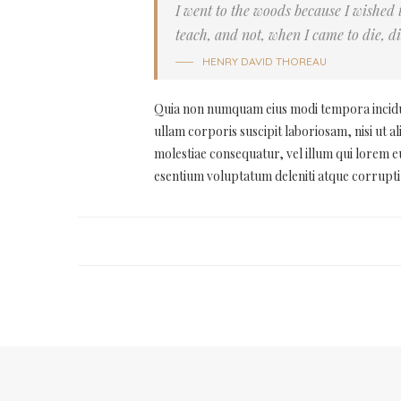
I went to the woods because I wished to 
teach, and not, when I came to die, di
HENRY DAVID THOREAU
Quia non numquam eius modi tempora incidu
ullam corporis suscipit laboriosam, nisi ut 
molestiae consequatur, vel illum qui lorem e
esentium voluptatum deleniti atque corrupti 